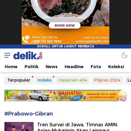
Delikwp
Demo Tema Delikwp
Home
Politik
News
Headline
Foto
Koleksi
Terpopuler
Indeks
Halaman 404
Pilpres 2024
L
#Prabowo-Gibran
Tren Survei di Jawa, Timnas AMIN:
Anies-Muhaimin Akan Lampaui