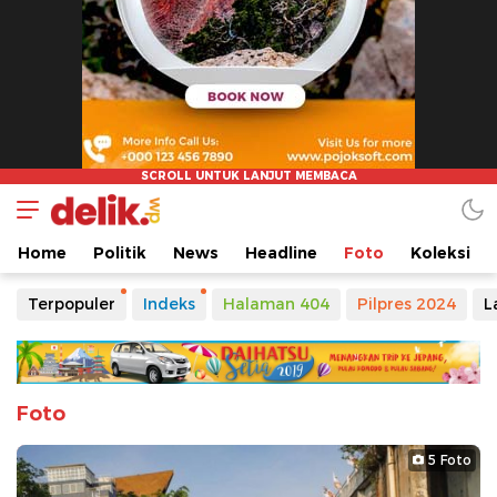
Home
Politik
News
Headline
Foto
Koleksi
Terpopuler
Indeks
Halaman 404
Pilpres 2024
L
Foto
5 Foto