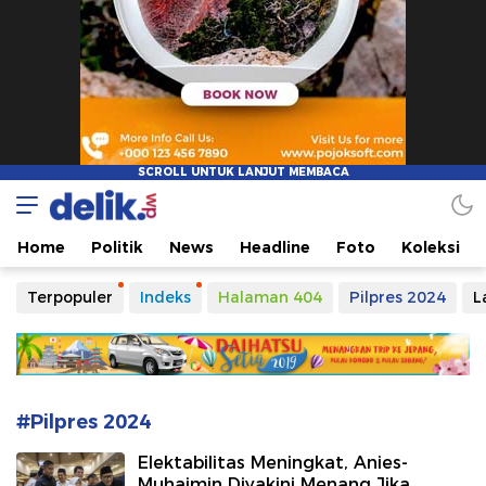
Delikwp
Demo Tema Delikwp
Home
Politik
News
Headline
Foto
Koleksi
Terpopuler
Indeks
Halaman 404
Pilpres 2024
L
#Pilpres 2024
Elektabilitas Meningkat, Anies-
Muhaimin Diyakini Menang Jika