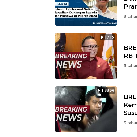
Pra
3 tahu
17:15
BRE
RB T
3 tahu
1:33:56
BRE
Kemb
Sus
3 tahu