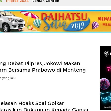
4
Pilpres 2024
Laman Contoh
ang Debat Pilpres, Jokowi Makan
am Bersama Prabowo di Menteng
n yang lalu
jelasan Hoaks Soal Golkar
larasikan Dukungan Kepada Ganjar