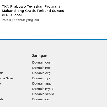
TKN Prabowo Tegaskan Program
Makan Siang Gratis Terbukti Sukses
di RI-Global
Politik |
3 tahun yang lalu
Jaringan
Domain.com
Domain.net
an
Domain.org
ia Siber
Domain.xyz
y
Domain.app
Domain.my.id
Domain.sch.id
oh
Domain.co