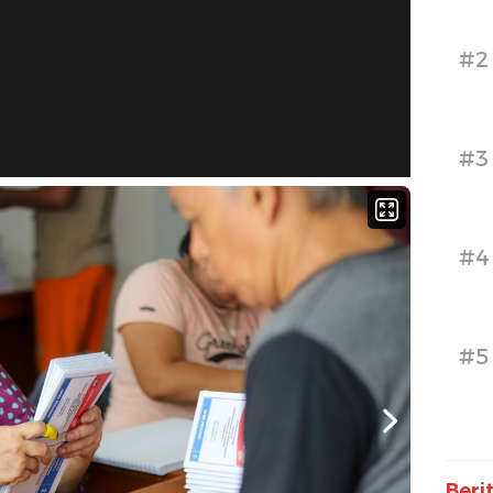
#2
#3
#4
#5
Beri