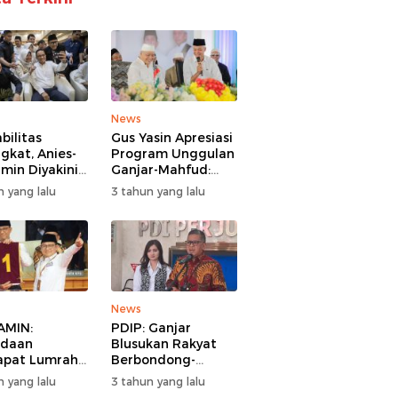
urat suara Pemilu 2024 ditargetkan akan selesai dilipat dalam tiga hari
News
bilitas
Gus Yasin Apresiasi
gkat, Anies-
Program Unggulan
min Diyakini
Ganjar-Mahfud:
g Jika
Beri Insentif Guru
n yang lalu
3 tahun yang lalu
es 2 Putaran
Agama
News
 AMIN:
PDIP: Ganjar
edaan
Blusukan Rakyat
pat Lumrah,
Berbondong-
Semua Fokus
bondong, Prabowo
n yang lalu
3 tahun yang lalu
gkan Anies-
Tak Ada yang