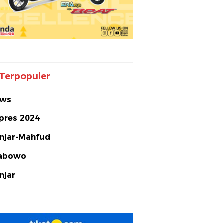
Terpopuler
ws
lpres 2024
njar-Mahfud
abowo
njar