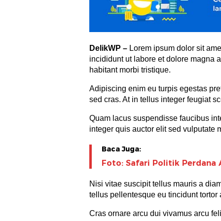
DelikWP
–
Lorem ipsum dolor sit amet
incididunt ut labore et dolore magna 
habitant morbi tristique.
Adipiscing enim eu turpis egestas pre
sed cras. At in tellus integer feugiat s
Quam lacus suspendisse faucibus inter
integer quis auctor elit sed vulputate 
Baca Juga:
Foto: Safari Politik Perdan
Nisi vitae suscipit tellus mauris a dia
tellus pellentesque eu tincidunt tortor 
Cras ornare arcu dui vivamus arcu fe