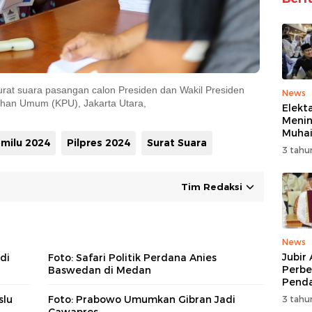
urat suara pasangan calon Presiden dan Wakil Presiden
Pelipatan s
News
lihan Umum (KPU), Jakarta Utara,
Elekta
Menin
Muhai
milu 2024
Pilpres 2024
Surat Suara
Menan
3 tahu
Pilpr
Tim Redaksi
News
Jubir
di
Foto: Safari Politik Perdana Anies
Perb
Baswedan di Medan
Penda
tapi 
slu
Foto: Prabowo Umumkan Gibran Jadi
3 tahu
Menan