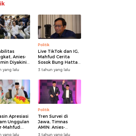
ik
Politik
bilitas
Live TikTok dan IG,
gkat, Anies-
Mahfud Cerita
min Diyakini
Sosok Bung Hatta
g Jika
yang Anti Korupsi
n yang lalu
3 tahun yang lalu
es 2 Putaran
ke Gen Z
Politik
asin Apresiasi
Tren Survei di
ram Unggulan
Jawa, Timnas
r-Mahfud:
AMIN: Anies-
nsentif Guru
Muhaimin Akan
n yang lalu
3 tahun yang lalu