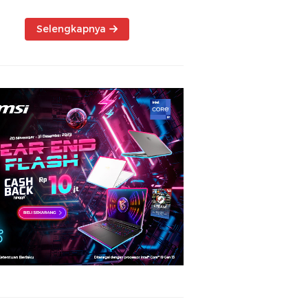
imin
Datang
Selengkapnya