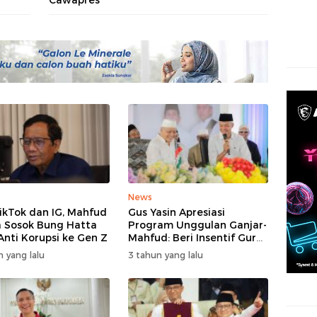
Cawapres
Muha
News
TikTok dan IG, Mahfud
Gus Yasin Apresiasi
a Sosok Bung Hatta
Program Unggulan Ganjar-
Anti Korupsi ke Gen Z
Mahfud: Beri Insentif Guru
Agama
n yang lalu
3 tahun yang lalu