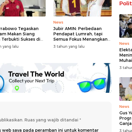
Polit
News
Prabowo Tegaskan
Jubir AMIN: Perbedaan
am Makan Siang
Pendapat Lumrah, tapi
s Terbukti Sukses di
Semua Fokus Menangkan
News
obal
Anies-Muhaimin
n yang lalu
3 tahun yang lalu
Elekta
Menin
Muhai
Menan
3 tahu
Pilpr
News
Gus Y
Prog
blikasikan.
Ruas yang wajib ditandai
*
Ganja
Beri I
us web saya pada peramban ini untuk komentar
3 tahu