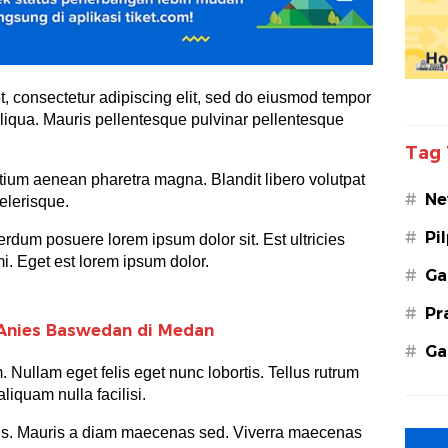
, consectetur adipiscing elit, sed do eiusmod tempor
aliqua. Mauris pellentesque pulvinar pellentesque
Tag 
tium aenean pharetra magna. Blandit libero volutpat
#
Ne
celerisque.
#
Pi
dum posuere lorem ipsum dolor sit. Est ultricies
mi. Eget est lorem ipsum dolor.
#
Ga
#
Pr
a Anies Baswedan di Medan
#
Ga
m. Nullam eget felis eget nunc lobortis. Tellus rutrum
aliquam nulla facilisi.
lis. Mauris a diam maecenas sed. Viverra maecenas