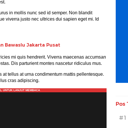
st.
urus in mollis nunc sed id semper. Non blandit
 viverra justo nec ultrices dui sapien eget mi. Id
an Bawaslu Jakarta Pusat
ricies mi quis hendrerit. Viverra maecenas accumsan
egestas. Dis parturient montes nascetur ridiculus mus.
s at tellus at urna condimentum mattis pellentesque.
llus cras adipiscing.
Pos 
#1