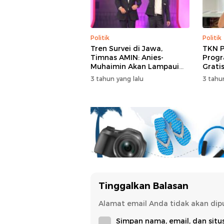
Politik
Politik
Tren Survei di Jawa,
TKN 
Timnas AMIN: Anies-
Progr
Muhaimin Akan Lampaui
Grati
Prabowo-Gibran
RI-Gl
3 tahun yang lalu
3 tahu
Tinggalkan Balasan
Alamat email Anda tidak akan dipu
Simpan nama, email, dan sit