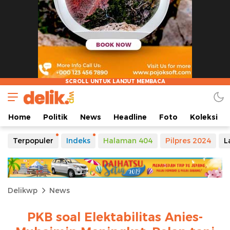
Home
Politik
News
Headline
Foto
Koleksi
Terpopuler
Indeks
Halaman 404
Pilpres 2024
L
Delikwp
News
PKB soal Elektabilitas Anies-