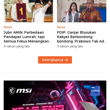
News
News
Jubir AMIN: Perbedaan
PDIP: Ganjar Blusukan
Pendapat Lumrah, tapi
Rakyat Berbondong-
Semua Fokus Menangkan
bondong, Prabowo Tak Ada
Anies-Muhaimin
yang Datang
3 tahun yang lalu
3 tahun yang lalu
Selengkapnya