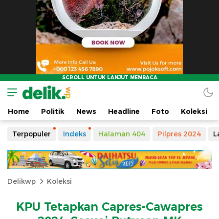
Home
Politik
News
Headline
Foto
Koleksi
Terpopuler
Indeks
Halaman 404
Pilpres 2024
L
Delikwp
Koleksi
KPU Tetapkan Capres-Cawapres