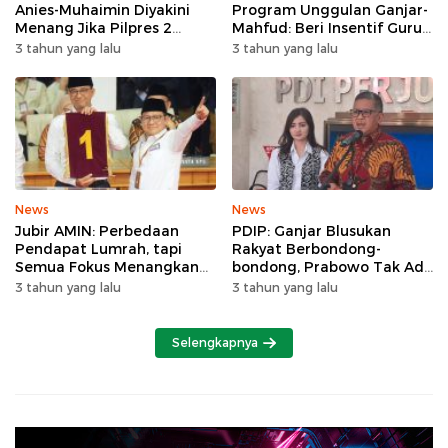
Anies-Muhaimin Diyakini
Program Unggulan Ganjar-
Menang Jika Pilpres 2
Mahfud: Beri Insentif Guru
Putaran
Agama
3 tahun yang lalu
3 tahun yang lalu
News
News
Jubir AMIN: Perbedaan
PDIP: Ganjar Blusukan
Pendapat Lumrah, tapi
Rakyat Berbondong-
Semua Fokus Menangkan
bondong, Prabowo Tak Ada
Anies-Muhaimin
yang Datang
3 tahun yang lalu
3 tahun yang lalu
Selengkapnya