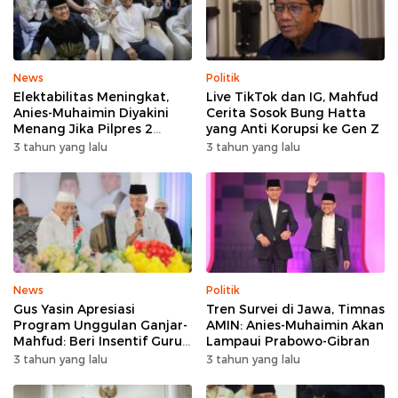
News
Politik
Elektabilitas Meningkat,
Live TikTok dan IG, Mahfud
Anies-Muhaimin Diyakini
Cerita Sosok Bung Hatta
Menang Jika Pilpres 2
yang Anti Korupsi ke Gen Z
Putaran
3 tahun yang lalu
3 tahun yang lalu
News
Politik
Gus Yasin Apresiasi
Tren Survei di Jawa, Timnas
Program Unggulan Ganjar-
AMIN: Anies-Muhaimin Akan
Mahfud: Beri Insentif Guru
Lampaui Prabowo-Gibran
Agama
3 tahun yang lalu
3 tahun yang lalu