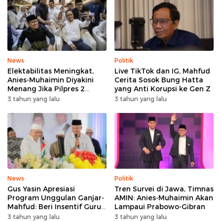
News
Politik
Elektabilitas Meningkat,
Live TikTok dan IG, Mahfud
Anies-Muhaimin Diyakini
Cerita Sosok Bung Hatta
Menang Jika Pilpres 2
yang Anti Korupsi ke Gen Z
Putaran
3 tahun yang lalu
3 tahun yang lalu
News
Politik
Gus Yasin Apresiasi
Tren Survei di Jawa, Timnas
Program Unggulan Ganjar-
AMIN: Anies-Muhaimin Akan
Mahfud: Beri Insentif Guru
Lampaui Prabowo-Gibran
Agama
3 tahun yang lalu
3 tahun yang lalu