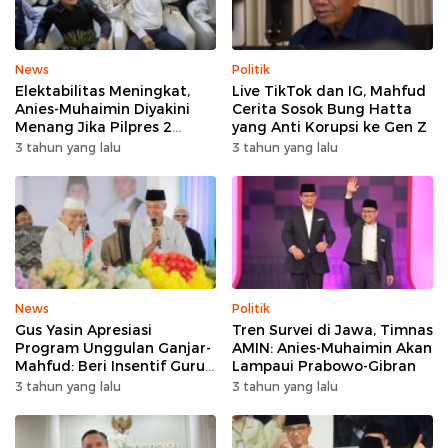
News
Politik
Elektabilitas Meningkat,
Live TikTok dan IG, Mahfud
Anies-Muhaimin Diyakini
Cerita Sosok Bung Hatta
Menang Jika Pilpres 2
yang Anti Korupsi ke Gen Z
Putaran
3 tahun yang lalu
3 tahun yang lalu
News
Politik
Gus Yasin Apresiasi
Tren Survei di Jawa, Timnas
Program Unggulan Ganjar-
AMIN: Anies-Muhaimin Akan
Mahfud: Beri Insentif Guru
Lampaui Prabowo-Gibran
Agama
3 tahun yang lalu
3 tahun yang lalu