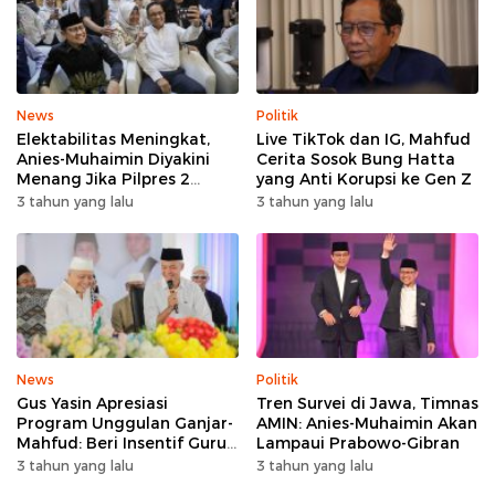
News
Politik
Elektabilitas Meningkat,
Live TikTok dan IG, Mahfud
Anies-Muhaimin Diyakini
Cerita Sosok Bung Hatta
Menang Jika Pilpres 2
yang Anti Korupsi ke Gen Z
Putaran
3 tahun yang lalu
3 tahun yang lalu
News
Politik
Gus Yasin Apresiasi
Tren Survei di Jawa, Timnas
Program Unggulan Ganjar-
AMIN: Anies-Muhaimin Akan
Mahfud: Beri Insentif Guru
Lampaui Prabowo-Gibran
Agama
3 tahun yang lalu
3 tahun yang lalu