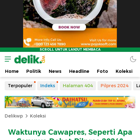
Home
Politik
News
Headline
Foto
Koleksi
Terpopuler
Indeks
Halaman 404
Pilpres 2024
L
Delikwp
Koleksi
Waktunya Cawapres, Seperti Apa