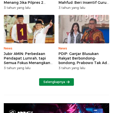
Menang Jika Pilpres 2
Mahfud: Beri Insentif Guru
Putaran
Agama
3 tahun yang lalu
3 tahun yang lalu
News
News
Jubir AMIN: Perbedaan
PDIP: Ganjar Blusukan
Pendapat Lumrah, tapi
Rakyat Berbondong-
Semua Fokus Menangkan
bondong, Prabowo Tak Ada
Anies-Muhaimin
yang Datang
3 tahun yang lalu
3 tahun yang lalu
Selengkapnya