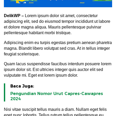
DelikWP
–
Lorem ipsum dolor sit amet, consectetur
adipiscing elit, sed do eiusmod tempor incididunt ut labore
et dolore magna aliqua. Mauris pellentesque pulvinar
pellentesque habitant morbi tristique.
Adipiscing enim eu turpis egestas pretium aenean pharetra
magna. Blandit libero volutpat sed cras. At in tellus integer
feugiat scelerisque.
Quam lacus suspendisse faucibus interdum posuere lorem
ipsum dolor sit. Est ultricies integer quis auctor elit sed
vulputate mi. Eget est lorem ipsum dolor.
Baca Juga:
Pengundian Nomor Urut Capres-Cawapres
2024
Nisi vitae suscipit tellus mauris a diam. Nullam eget felis
eget nunc lobortis. Tellus rutrum tellus pellentesque eu