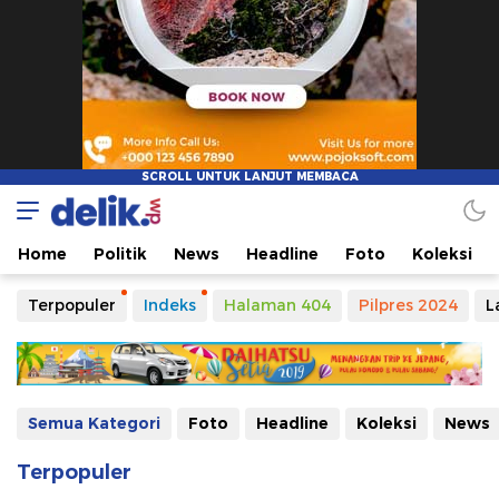
Delikwp
Demo Tema Delikwp
Home
Politik
News
Headline
Foto
Koleksi
Terpopuler
Indeks
Halaman 404
Pilpres 2024
L
Semua Kategori
Foto
Headline
Koleksi
News
Terpopuler